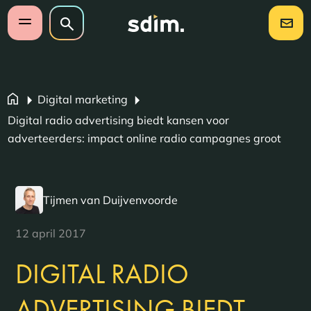
Navigatie overslaan
Zoeken op website
Zoeken
Open mobiel menu
Digital marketing
Digital radio advertising biedt kansen voor
adverteerders: impact online radio campagnes groot
Tijmen van Duijvenvoorde
12 april 2017
DIGITAL RADIO
ADVERTISING BIEDT