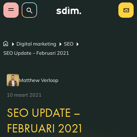
Navigatie overslaan
Zoeken op website
Zoeken
Open mobiel menu
Digital marketing
SEO
SEO Update – Februari 2021
Matthew Verloop
10 maart 2021
SEO UPDATE –
FEBRUARI 2021