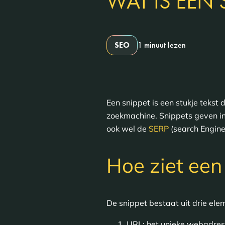
WAT IS EEN 
SEO
1 minuut lezen
Een snippet is een stukje teks
zoekmachine. Snippets geven in
ook wel de
SERP
(search Engin
Hoe ziet een 
De snippet bestaat uit drie el
URL: het unieke webadres 