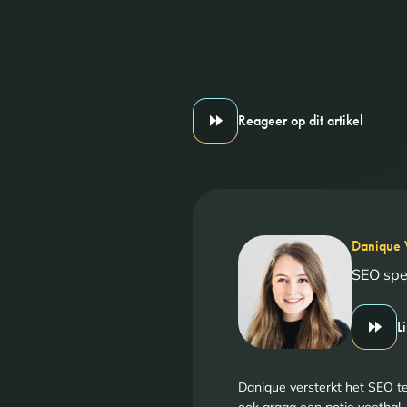
Reageer op dit artikel
Danique 
SEO spec
L
Danique versterkt het SEO te