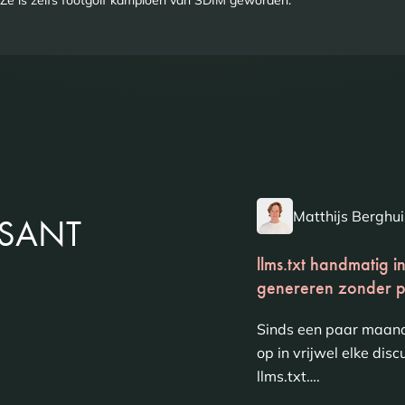
 Ze is zelfs footgolf kampioen van SDIM geworden.
Matthijs Berghui
SSANT
llms.txt handmatig 
genereren zonder p
Sinds een paar maand
op in vrijwel elke dis
llms.txt….