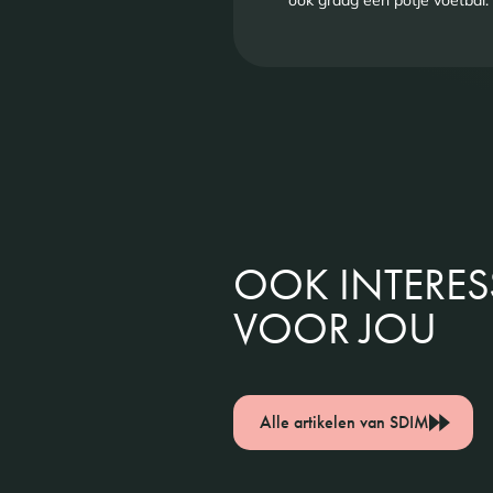
ook graag een potje voetbal.
OOK INTERE
VOOR JOU
Alle artikelen van SDIM