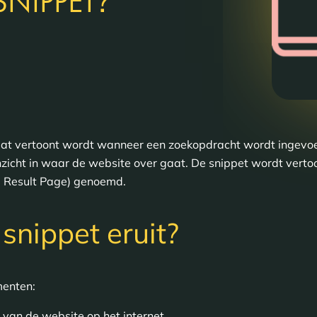
?
SNIPPET
t dat vertoont wordt wanneer een zoekopdracht wordt ingevo
zicht in waar de website over gaat. De snippet wordt verto
e Result Page) genoemd.
snippet eruit?
ementen:
van de website op het internet