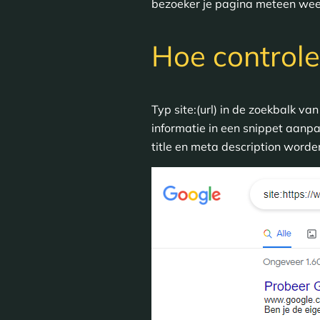
bezoeker je pagina meteen weer
Hoe controle
Typ site:(url) in de zoekbalk va
informatie in een snippet aa
title en meta description word