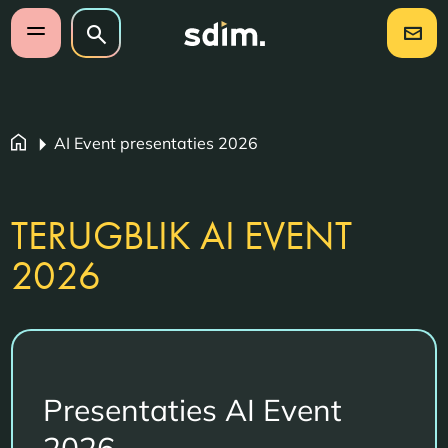
Navigatie overslaan
Zoeken op website
Zoeken
Open mobiel menu
AI Event presentaties 2026
TERUGBLIK AI EVENT
2026
Presentaties AI Event