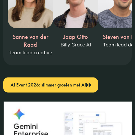
Sanne van der
Jaap Otto
Steven van E
Raad
Billy Grace AI
Team lead da
Team lead creative
AI Event 2026: slimmer groeien met AI