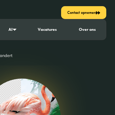
Contact opnemen
AI
Vacatures
Over ons
randert