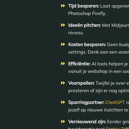
Tijd besparen:
Laat opgenom
Photoshop Firefly.
Ideeën pitchen:
Met Midjourne
niveau.
Kosten besparen:
Geen budge
settings. Denk aan een woo
Efficiëntie:
AI tools helpen j
vanuit je webshop in een so
Voorspellen:
Twijfel je over 
presteren of zijn er nog opti
Sparringpartner:
ChatGPT
i
jezelf op nieuwe inzichten 
Vernieuwend zijn:
Eerder gin
beeldcreatie tool
Stable Dif