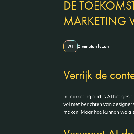
DE TOEKOMS
MARKETING 
AI
5 minuten lezen
Verrijk de cont
In marketingland is AI hét gesp
vol met berichten van designers
maken. Maar hoe kunnen we als
Vervangt AI de