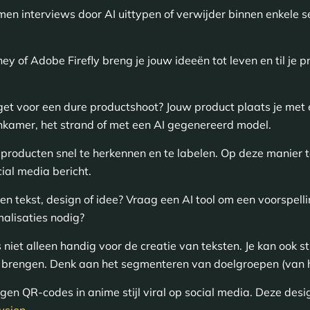
en interviews door AI uittypen of verwijder binnen enkele 
y of Adobe Firefly breng je jouw ideeën tot leven en til je 
t voor een dure productshoot? Jouw product plaats je met ee
nkamer, het strand of met een AI gegenereerd model.
e producten snel te herkennen en te labelen. Op deze manier
cial media bericht.
een tekst, design of idee? Vraag een AI tool om een voorspel
malisaties nodig?
s niet alleen handig voor de creatie van teksten. Je kan ook 
te brengen. Denk aan het segmenteren van doelgroepen (van 
gen QR-codes in anime stijl viral op social media. Deze de
fusion
.