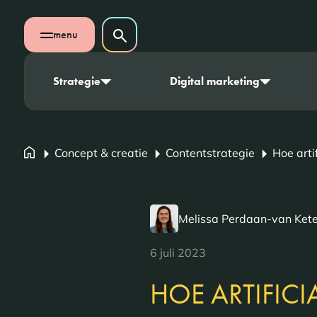
Navigatie overslaan
Zoeken op website
menu
Zoeken
Open mobiel menu
Strategie
Digital marketing
Concept & creatie
Contentstrategie
Hoe arti
Melissa Perdaan-van Kete
6 juli 2023
HOE ARTIFICIA