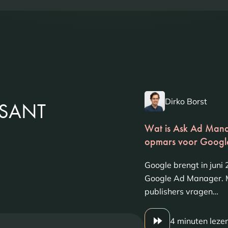
Dirko Borst
SSANT
Wat is Ask Ad Mana
opmars voor Googl
Google brengt in jun
Google Ad Manager. M
publishers vragen…
4 minuten leze