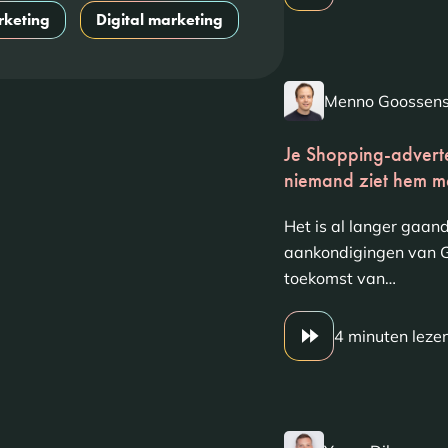
keting
Digital marketing
Menno Goossen
Je Shopping-adverte
niemand ziet hem m
Het is al langer gaan
aankondigingen van G
toekomst van…
4 minuten leze