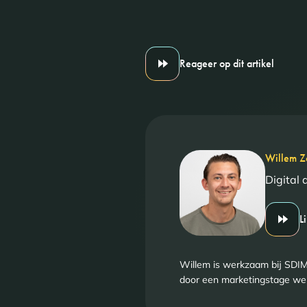
Reageer op dit artikel
Willem Z
Digital 
L
Willem is werkzaam bij SDIM 
door een marketingstage werd