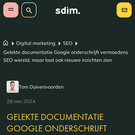
Navigatie overslaan
Zoeken op website
Zoeken
Open mobiel menu
Digital marketing
SEO
Gelekte documentatie Google onderschrijft vermoedens
SEO wereld, maar laat ook nieuwe inzichten zien
Tom Duivenvoorden
28 mei 2024
GELEKTE DOCUMENTATIE
GOOGLE ONDERSCHRIJFT