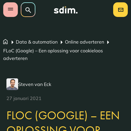
Navigatie overslaan
Zoeken op website
Zoeken
Open mobiel menu
Data & automation
Online adverteren
FLoC (Google) – Een oplossing voor cookieloos
adverteren
Steven van Eck
27 januari 2021
FLOC (GOOGLE) – EEN
OPLOSSING VOOR