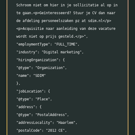
Schroom niet om hier in je sollicitatie al op in 
te gaan.<p>Geïnteresseerd? Stuur je CV dan naar 
de afdeling personeelszaken pz at sdim.nl</p>
<p>Acquisitie naar aanleiding van deze vacature 
wordt niet op prijs gesteld.</p>",

"employmentType": "FULL_TIME",

"industry": "Digital marketing",

"hiringOrganization": {

"@type": "Organization",

"name": "SDIM"

},

"jobLocation": {

"@type": "Place",

"address": {

"@type": "PostalAddress",

"addressLocality": "Haarlem",

"postalCode": "2012 CE",
