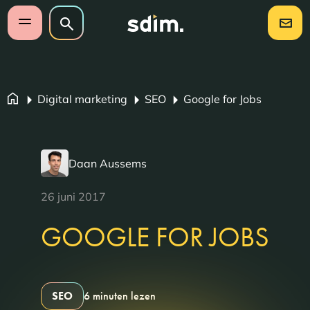
Navigatie overslaan
Zoeken op website
Zoeken
Open mobiel menu
Digital marketing
SEO
Google for Jobs
Daan Aussems
26 juni 2017
GOOGLE FOR JOBS
SEO
6 minuten lezen