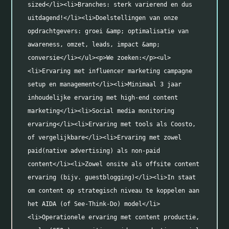
sized</li><li>Branches: sterk varierend en dus 
uitdagend!</li><li>Doelstellingen van onze 
opdrachtgevers: groei &amp; optimalisatie van 
awareness, omzet, leads, impact &amp; 
conversie</li></ul><p>We zoeken:</p><ul>
<li>Ervaring met influencer marketing campagne 
setup en management</li><li>Minimaal 3 jaar 
inhoudelijke ervaring met high-end content 
marketing</li><li>Social media monitoring 
ervaring</li><li>Ervaring met tools als Coosto, 
of vergelijkbare</li><li>Ervaring met zowel 
paid(native advertising) als non-paid 
content</li><li>Zowel onsite als offsite content 
ervaring (bijv. guestblogging)</li><li>In staat 
om content op strategisch niveau te koppelen aan 
het AIDA (of See-Think-Do) model</li>
<li>Operationele ervaring met content productie, 