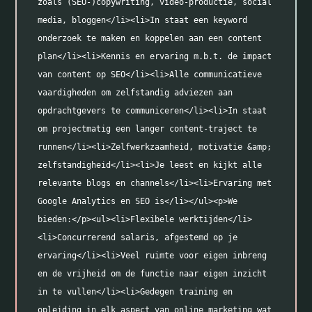
zoals (SEO-)copywriting, video-productie, social 
media, bloggen</li><li>In staat een keyword 
onderzoek te maken en koppelen aan een content 
plan</li><li>Kennis en ervaring m.b.t. de impact 
van content op SEO</li><li>Alle communicatieve 
vaardigheden om zelfstandig adviezen aan 
opdrachtgevers te communiceren</li><li>In staat 
om projectmatig een langer content-traject te 
runnen</li><li>Zelfwerkzaamheid, motivatie &amp; 
zelfstandigheid</li><li>Je leest en kijkt alle 
relevante blogs en channels</li><li>Ervaring met 
Google Analytics en SEO is</li></ul><p>We 
bieden:</p><ul><li>Flexibele werktijden</li>
<li>Concurrerend salaris, afgestemd op je 
ervaring</li><li>Veel ruimte voor eigen inbreng 
en de vrijheid om de functie naar eigen inzicht 
in te vullen</li><li>Gedegen training en 
opleiding in elk aspect van online marketing wat 