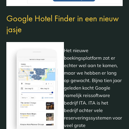
Google Hotel Finder in een nieuw
jasje
Het nieuwe
boekingsplatform zat er
echter wel aan te komen,
maar we hebben er lang
op gewacht. Bijna tien jaar
geleden kocht Google
namelijk reissoftware
bedrijf ITA. ITA is het
bedrijf achter vele
reserveringssystemen voor
veel grote