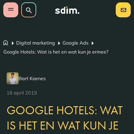
Navigatie overslaan
Zoeken op website
Zoeken
Open mobiel menu
Digital marketing
Google Ads
Google Hotels: Wat is het en wat kun je ermee?
Bart Koenes
16 april 2019
GOOGLE HOTELS: WAT
IS HET EN WAT KUN JE