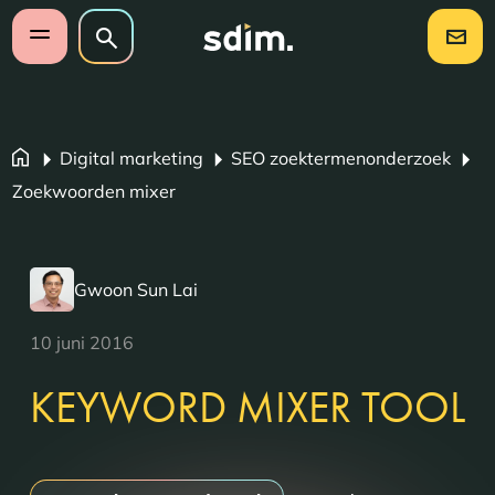
Navigatie overslaan
Zoeken op website
Zoeken
Open mobiel menu
Digital marketing
SEO zoektermenonderzoek
Zoekwoorden mixer
Gwoon Sun Lai
10 juni 2016
KEYWORD MIXER TOOL