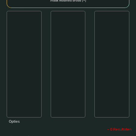
Maak modified broad (+)
Opties
~
0
Resultaten