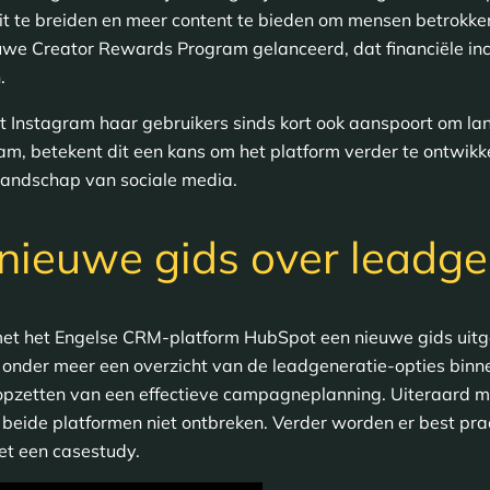
it te breiden en meer content te bieden om mensen betrokke
euwe Creator Rewards Program gelanceerd, dat financiële inc
n.
at Instagram haar gebruikers sinds kort ook aanspoort om la
ram, betekent dit een kans om het platform verder te ontwikke
landschap van sociale media.
 nieuwe gids over leadge
et het Engelse CRM-platform HubSpot een nieuwe gids uitge
t onder meer een overzicht van de leadgeneratie-opties bin
 opzetten van een effectieve campagneplanning. Uiteraard m
 beide platformen niet ontbreken. Verder worden er best pr
t een casestudy.