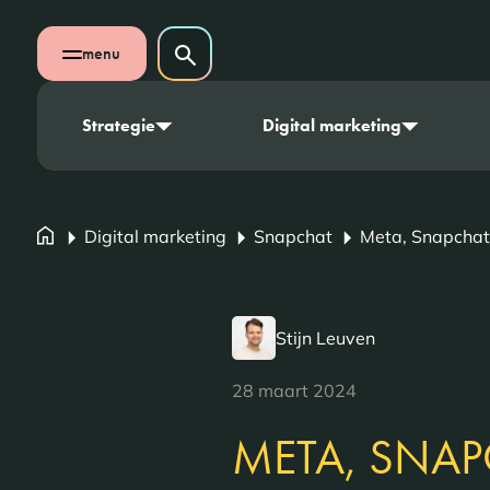
Navigatie overslaan
Zoeken op website
menu
Zoeken
Open mobiel menu
Strategie
Digital marketing
Digital marketing
Snapchat
Meta, Snapchat,
Stijn Leuven
28 maart 2024
META, SNAP