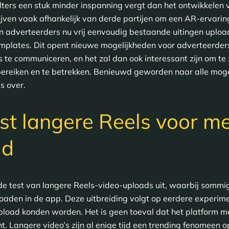
ters een stuk minder inspanning vergt dan het ontwikkelen v
ijven vaak afhankelijk van derde partijen om een AR-ervarin
n adverteerders nu vrij eenvoudig bestaande uitingen upload
plates. Dit opent nieuwe mogelijkheden voor adverteerders
 te communiceren, en het zal dan ook interessant zijn om te
ereiken en te betrekken. Benieuwd geworden naar alle mogel
es over.
st langere Reels voor m
id
e test van langere Reels-video-uploads uit, waarbij sommige
loaden in de app. Deze uitbreiding volgt op eerdere experim
pload konden worden. Het is geen toeval dat het platform me
t. Langere video’s zijn al enige tijd een trending fenomeen 