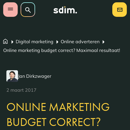
Navigatie overslaan
Zoeken op website
Zoeken
Open mobiel menu
Digital marketing
Online adverteren
Online marketing budget correct? Maximaal resultaat!
Jan Dirkzwager
2 maart 2017
ONLINE MARKETING
?
BUDGET CORRECT