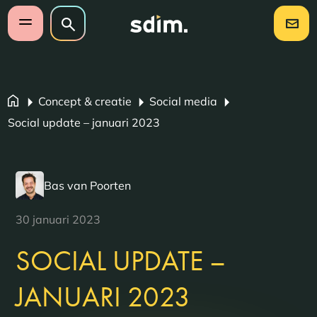
Navigatie overslaan
Zoeken op website
Zoeken
Open mobiel menu
Concept & creatie
Social media
Social update – januari 2023
Bas van Poorten
30 januari 2023
SOCIAL UPDATE –
JANUARI 2023