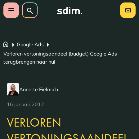
Navigatie overslaan
Zoeken op website
Zoeken
Open mobiel menu
Google Ads
Verloren vertoningsaandeel (budget) Google Ads
terugbrengen naar nul
Annette Fielmich
16 januari 2012
VERLOREN
VERTONINGSAANDEEL