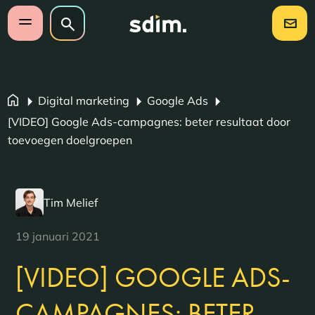
Navigatie overslaan
Zoeken op website
Zoeken
Open mobiel menu
Digital marketing
Google Ads
[VIDEO] Google Ads-campagnes: beter resultaat door
toevoegen doelgroepen
Tim Melief
19 januari 2021
[VIDEO] GOOGLE ADS-
CAMPAGNES: BETER