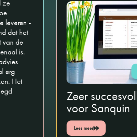
d ze
hoe
ze leveren -
d dat het
t van de
naal is.
 advies
l erg
ken. Het
elegd
Zeer succesvol
voor Sanquin
Lees meer