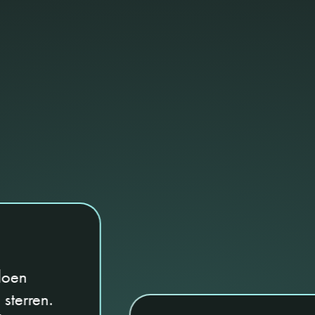
doen
sterren.