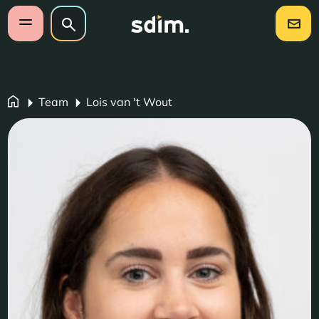
Navigatie overslaan
Zoeken op website
Zoeken
Open mobiel menu
Team
Lois van 't Wout