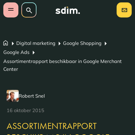
Navigatie overslaan
Zoeken op website
Zoeken
Open mobiel menu
Digital marketing
Google Shopping
Google Ads
Assortimentrapport beschikbaar in Google Merchant
Center
Robert Snel
16 oktober 2015
ASSORTIMENTRAPPORT