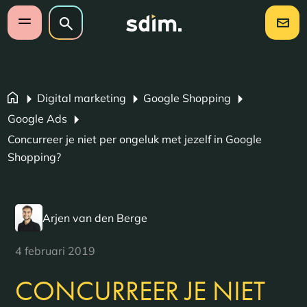
Navigatie overslaan
Zoeken op website
Zoeken
Open mobiel menu
Digital marketing
Google Shopping
Google Ads
Concurreer je niet per ongeluk met jezelf in Google
Shopping?
Arjen van den Berge
4 februari 2019
CONCURREER JE NIET