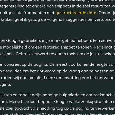
 tegenstelling tot andere rich snippets in de zoekresultaten v
r uitgelichte fragmenten met
gestructureerde data
. Omdat j
 kraken geef ik graag de volgende suggesties om vertoond t
en Google gebruikers in je marktgebied hebben. Een eenvoud
de mogelijkheid om een featured snippet te tonen. Regelmatig
chijnen. Gebruik keyword research tools om de juiste zoeko
 concreet op de pagina. De meest voorkomende lengte van 
n goed idee om het antwoord op de vraag aan te passen aan
s, raden wij aan om altijd een samenvatting van het antwoor
agina.
lijsten en tabellen zijn handige hulpmiddelen om zoekmachi
aat. Mede hierdoor bepaalt Google welke zoekopdrachten re
ele zoekopdracht als heading tag op de pagina te verwerke
 een <table> element 21 procent vaker voor te komen op ee