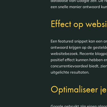
database van Google zelf. De r
een snelle manier antwoord kun
Effect op webs
Een featured snippet kan een a
antwoord krijgen op de gestelde
websitebezoek. Recente blogp
positief effect kunnen hebben e
concurrentievoordeel biedt, zie
uitgelichte resultaten.
Optimaliseer je
Google gebruikt zijn eigen alg