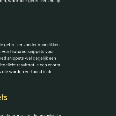
rden, waardoor gebruikers nu op
e gebruiker zonder doorklikken
t van featured snippets voor
red snippets wel degelijk een
tgelicht resultaat je een enorm
’s die worden vertoond in de
ts
 op de vraag van de bezoeker te