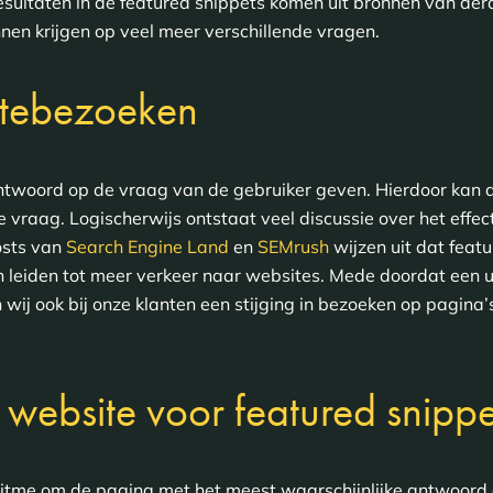
esultaten in de featured snippets komen uit bronnen van de
nen krijgen op veel meer verschillende vragen.
itebezoeken
ntwoord op de vraag van de gebruiker geven. Hierdoor kan d
 vraag. Logischerwijs ontstaat veel discussie over het effec
osts van
Search Engine Land
en
SEMrush
wijzen uit dat featu
n leiden tot meer verkeer naar websites. Mede doordat een ui
n wij ook bij onze klanten een stijging in bezoeken op pagina
 website voor featured snippe
oritme om de pagina met het meest waarschijnlijke antwoord