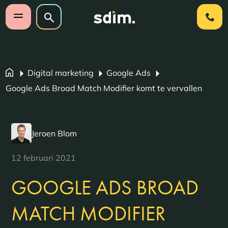
Navigatie overslaan
Zoeken op website
Zoeken
Open mobiel menu
Digital marketing
Google Ads
Google Ads Broad Match Modifier komt te vervallen
Jeroen Blom
12 februari 2021
GOOGLE ADS BROAD
MATCH MODIFIER