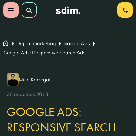
Navigatie overslaan
Zoeken op website
Zoeken
Open mobiel menu
Digital marketing
Google Ads
Google Ads: Responsive Search Ads
Mike Karregat
28 augustus 2018
GOOGLE ADS:
RESPONSIVE SEARCH