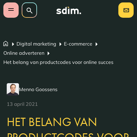
Navigatie overslaan
Zoeken op website
Zoeken
Open mobiel menu
Digital marketing
E-commerce
Online adverteren
Het belang van productcodes voor online succes
Menno Goossens
13 april 2021
HET BELANG VAN