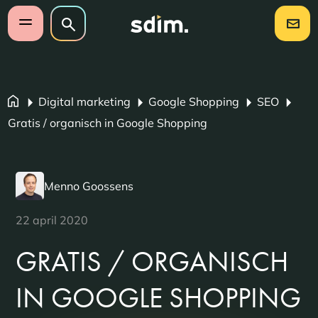
Navigatie overslaan
Zoeken op website
Zoeken
Open mobiel menu
Digital marketing
Google Shopping
SEO
Gratis / organisch in Google Shopping
Menno Goossens
22 april 2020
GRATIS / ORGANISCH
IN GOOGLE SHOPPING