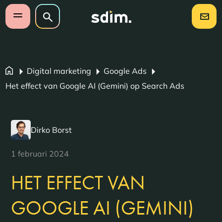
Navigatie overslaan
Zoeken op website
Zoeken
Open mobiel menu
Digital marketing
Google Ads
Het effect van Google AI (Gemini) op Search Ads
Dirko Borst
1 februari 2024
HET EFFECT VAN
GOOGLE AI (GEMINI)