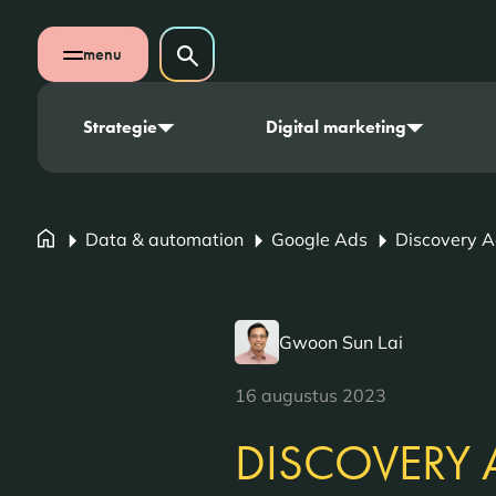
Navigatie overslaan
Zoeken op website
menu
Zoeken
Open mobiel menu
Strategie
Digital marketing
Data & automation
Google Ads
Discovery 
Gwoon Sun Lai
16 augustus 2023
DISCOVERY