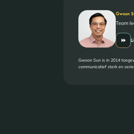
Gwoon Su
Team le
L
Gwoon Sun is in 2014 toegevo
communicatief sterk en seri