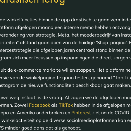
de winkelfuncties binnen de app drastisch te gaan vermind
atform afgelopen maand een interne memo hebben ontvange
erandering van strategie. Meta, het moederbedrijf van Insta
ioriteiten” afstand gaan doen van de huidige ‘Shop-pagina’.
mercestrategie die afgelopen jaren centraal stond binnen de
ram zich meer focussen op inspanningen die direct zorgen 
an uit de e-commerce markt te willen stappen. Het platform 
rsie van de winkelpagina te gaan testen, genaamd “Tab Lit
 Instagram de nieuwe functionaliteit beschikbaar gaat maken
we weg inslaat, is de vraag. Al zagen we de afgelopen maa
tformen. Zowel
Facebook
als
TikTok
hebben in de afgelopen m
uropa en Amerika onderbroken en
Pinterest
ziet na de COVID
n winkelactiviteit op de diverse socialmediaplatformen kan 
VS minder goed aanslaat als gehoopt.