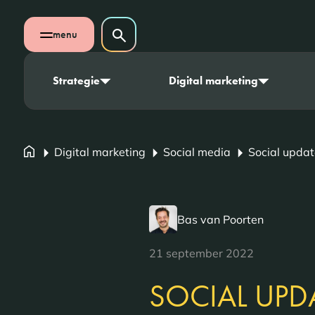
Navigatie overslaan
Zoeken op website
menu
Zoeken
Open mobiel menu
Strategie
Digital marketing
Digital marketing
Social media
Social upda
Bas van Poorten
21 september 2022
SOCIAL UPD