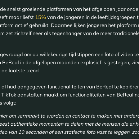
de snelst groeiende platformen van het afgelopen jaar onder
eeft maar liefst
15%
van de jongeren in de leeftijdsgroepen 
latform actief gebruikt. Daarmee lijken jongeren het platfor
m zet zichzelf neer als tegenhanger van de meer traditionel
evraagd om op willekeurige tijdstippen een foto of video te
n BeReal in de afgelopen maanden explosief is gestegen, zie
de laatste trend.
al had aangegeven functionaliteiten van BeReal te kopiëre
t TikTok aanstalten maakt om functionaliteiten van BeReal 
s volgt;
ier om vermaakt te worden en contact te maken met anderen
meest authentieke momenten te delen met de mensen die er h
ideo van 10 seconden of een statische foto vast te leggen, z