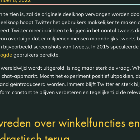
en te zien is, zal de originele deelknop vervangen worden d
lknop hoopt Twitter het gebruikers makkelijker te maken 
rt Twitter meer inzichten te krijgen in het aantal tweets d
rk van overtuigd dat er miljoenen mensen maandelijks tweets b
an bijvoorbeeld screenshots van tweets. In 2015 speculeerde
elogde
gebruikers bereikte.
ok wereldwijd wordt uitgerold, is nog maar sterk de vraag. 
e chat-appmarkt. Mocht het experiment positief uitpakken, 
and geïntroduceerd worden. Immers blijft Twitter er sterk b
orm constant te blijven verbeteren en tegelijkertijd de rele
vreden over winkelfuncties en
drastisch terug