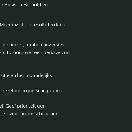
 → Basis → Betaald en
r inzicht in resultaten krijg
o
, de omzet, aantal conversies
s
uitdraait over een periode van
itie en het maandelijks
r dezelfde organische pagina
l. Geef prioriteit aan
 zit voor organische groei.