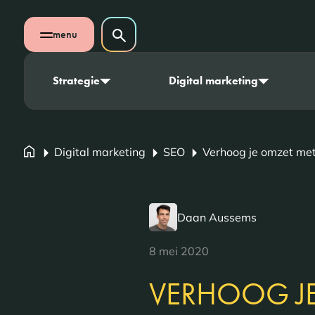
Navigatie overslaan
Zoeken op website
menu
Zoeken
Open mobiel menu
Strategie
Digital marketing
Digital marketing
SEO
Verhoog je omzet met
Daan Aussems
8 mei 2020
VERHOOG JE