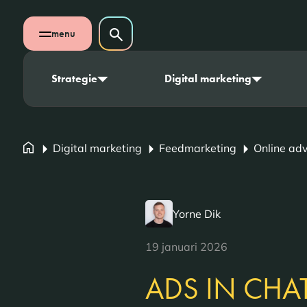
Navigatie overslaan
Zoeken op website
menu
Zoeken
Open mobiel menu
Strategie
Digital marketing
Digital marketing
Feedmarketing
Online ad
Yorne Dik
19 januari 2026
ADS IN CHA