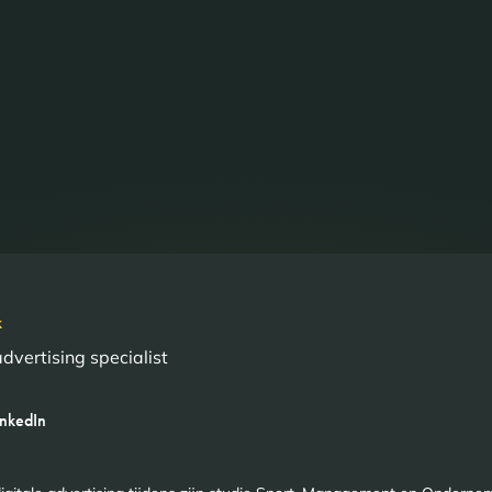
k
advertising specialist
inkedIn