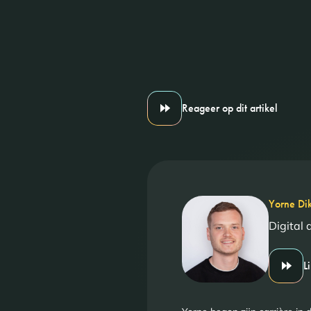
Reageer op dit artikel
Yorne Di
Digital 
L