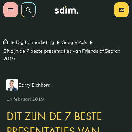
Navigatie overslaan
Zoeken op website
Zoeken
Open mobiel menu
Digital marketing
Google Ads
Dit zijn de 7 beste presentaties van Friends of Search
2019
Barry Eichhorn
14 februari 2019
DIT ZIJN DE 7 BESTE
PRESENTATIES VAN