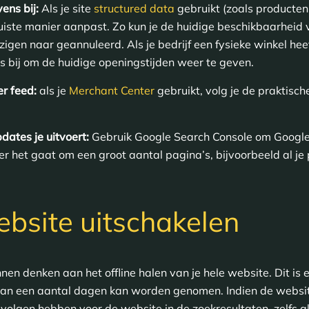
ens bij:
Als je site
structured data
gebruikt (zoals producten
juiste manier aanpast. Zo kun je de huidige beschikbaarhei
igen naar geannuleerd. Als je bedrijf een fysieke winkel he
 bij om de huidige openingstijden weer te geven.
er feed:
als je
Merchant Center
gebruikt, volg je de praktische
dates je uitvoert:
Gebruik Google Search Console om Google
 het gaat om een groot aantal pagina’s, bijvoorbeeld al je
bsite uitschakelen
nnen denken aan het offline halen van je hele website. Dit i
 van een aantal dagen kan worden genomen. Indien de websit
volgen hebben voor de website in de zoekresultaten, zelfs als