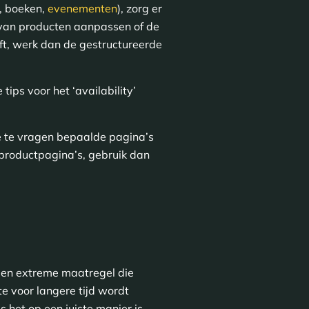
, boeken,
evenementen
), zorg er
d van producten aanpassen of de
eft, werk dan de gestructureerde
 tips voor het ‘availability’
 te vragen bepaalde pagina’s
 productpagina’s, gebruik dan
s een extreme maatregel die
e voor langere tijd wordt
 het op een juiste manier is