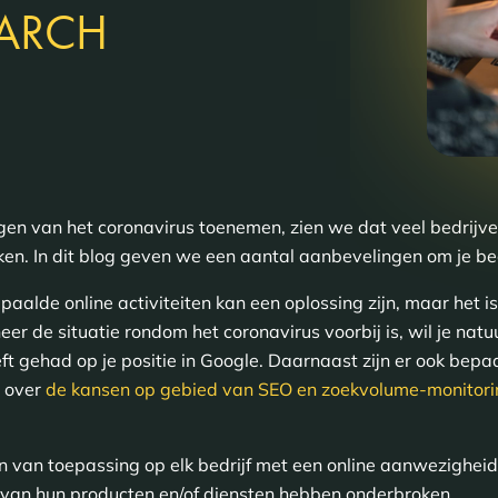
ARCH
n van het coronavirus toenemen, zien we dat veel bedrijve
reken. In dit blog geven we een aantal aanbevelingen om je bed
paalde online activiteiten kan een oplossing zijn, maar het i
de situatie rondom het coronavirus voorbij is, wil je natuurl
ft gehad op je positie in Google. Daarnaast zijn er ook bepa
g over
de kansen op gebied van SEO en zoekvolume-monitori
jn van toepassing op elk bedrijf met een online aanwezighei
p van hun producten en/of diensten hebben onderbroken.