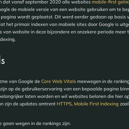
en dat vanaf september 2020 alle websites
mobile-first geï
oogle de mobiele versie van een website gebruiken om te bep
pagina wordt geplaatst. Dit werd eerder gedaan op basis v
 het primair indexen van mobiele sites door Google is uitg
rs van website in deze bijzondere en onzekere periode meer
ndexing.
ls
itme van Google de
Core Web Vitals
meewegen in de rankings
 zijn op de gebruikerservaring van een bepaalde pagina binn
 belangrijker laten worden en wil websites belonen die hier
an zijn de updates omtrent
HTTPS
,
Mobile First Indexing
zoal
e gaan wegen in de rankings zijn: