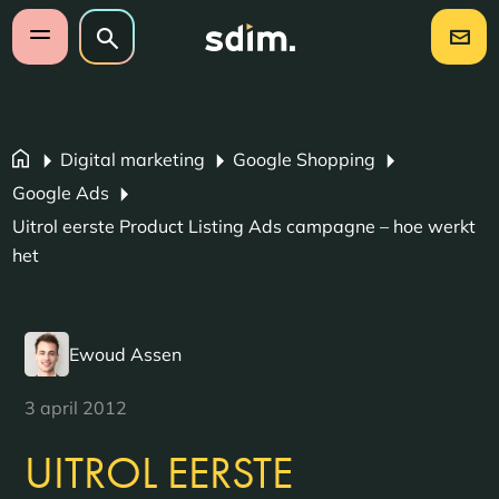
Navigatie overslaan
Zoeken op website
Zoeken
Open mobiel menu
Digital marketing
Google Shopping
Google Ads
Uitrol eerste Product Listing Ads campagne – hoe werkt
het
Ewoud Assen
3 april 2012
UITROL EERSTE