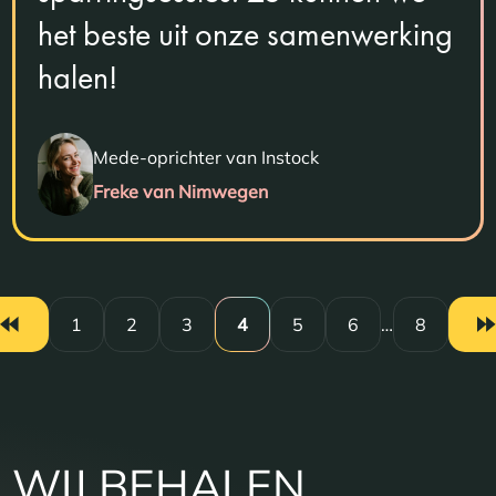
het beste uit onze samenwerking
halen!
Mede-oprichter van Instock
Freke van Nimwegen
1
2
3
4
5
6
…
8
WIJ BEHALEN