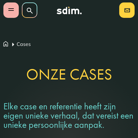
Navigatie overslaan
Zoeken op website
Zoeken
Open mobiel menu
Cases
ONZE CASES
Elke case en referentie heeft zijn
eigen unieke verhaal, dat vereist een
unieke persoonlijke aanpak.