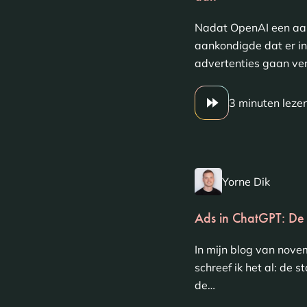
Nadat OpenAI een aan
aankondigde dat er i
advertenties gaan ver
3 minuten leze
Yorne Dik
Ads in ChatGPT: De
In mijn blog van nov
schreef ik het al: de 
de…