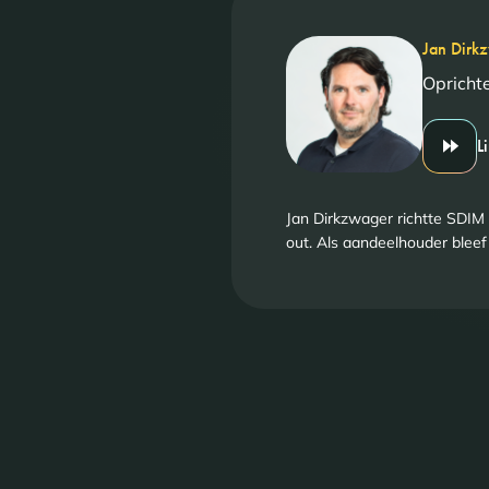
Jan Dirk
Opricht
L
Jan Dirkzwager richtte SDIM 
out. Als aandeelhouder bleef h