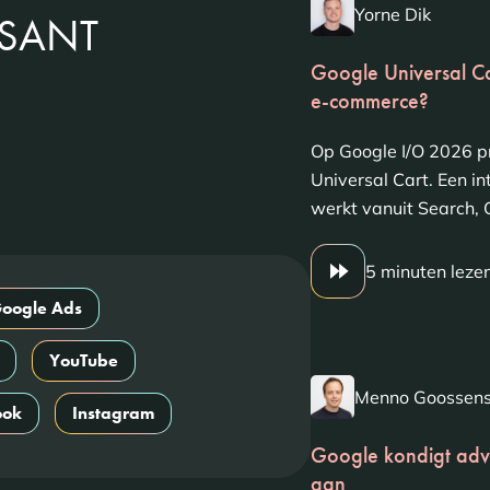
Yorne Dik
SSANT
Google Universal Car
e-commerce?
Op Google I/O 2026 p
Universal Cart. Een i
werkt vanuit Search,
5 minuten leze
oogle Ads
YouTube
Menno Goossen
ook
Instagram
Google kondigt adv
aan