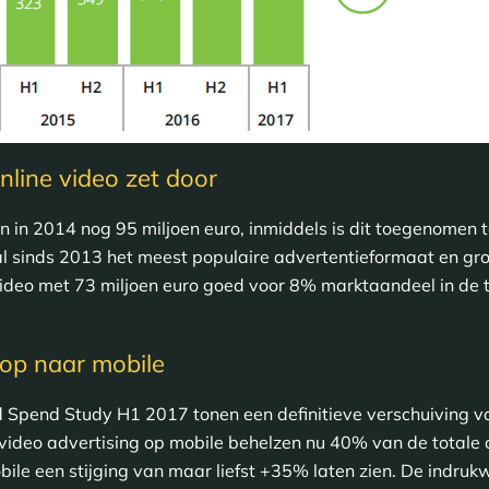
nline video zet door
in 2014 nog 95 miljoen euro, inmiddels is dit toegenomen to
al sinds 2013 het meest populaire advertentieformaat en groei
ideo met 73 miljoen euro goed voor 8% marktaandeel in de t
top naar mobile
 Spend Study H1 2017 tonen een definitieve verschuiving v
 video advertising op mobile behelzen nu 40% van de totale 
ile een stijging van maar liefst +35% laten zien. De indrukw