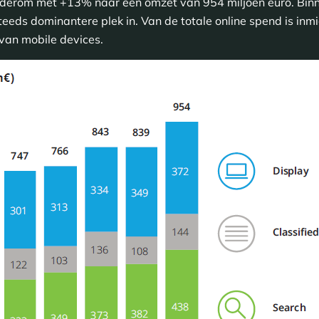
derom met +13% naar een omzet van 954 miljoen euro. Binn
eeds dominantere plek in. Van de totale online spend is inm
 van mobile devices.