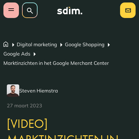
Navigatie overslaan
Zoeken op website
Zoeken
Open mobiel menu
Digital marketing
Google Shopping
Google Ads
Marktinzichten in het Google Merchant Center
Steven Hiemstra
27 maart 2023
[VIDEO]