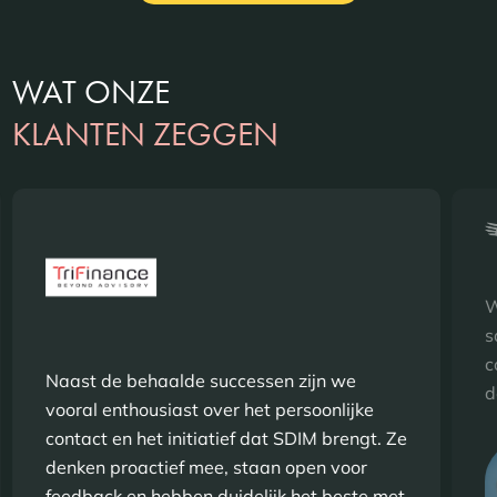
WAT ONZE
KLANTEN ZEGGEN
W
s
c
Naast de behaalde successen zijn we
d
vooral enthousiast over het persoonlijke
contact en het initiatief dat SDIM brengt. Ze
denken proactief mee, staan open voor
feedback en hebben duidelijk het beste met