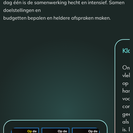
dag één is de samenwerking hecht en intensief. Samen
doelstellingen en
budgetten bepalen en heldere afspraken maken.
Kla
Onze
vlek
op 
hant
voor
cont
geen
als 
is. 