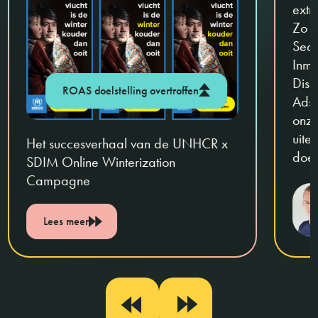
extr
Zo z
Sear
Inmi
Disp
ROAS doelstelling overtroffen
Ads.
onze
uite
Het succesverhaal van de UNHCR x
doel
SDIM Online Winterization
Campagne
Lees meer