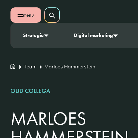
Navigatie overslaan
Zoeken op website
menu
Zoeken
Open mobiel menu
Strategie
Digital marketing
Team
Marloes Hammerstein
OUD COLLEGA
MARLOES
HAMMERSTEIN