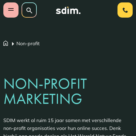
Navigatie overslaan
Zoeken op website
Zoeken
Open mobiel menu
Non-profit
NON-PROFIT
MARKETING
SDIM werkt al ruim 15 jaar samen met verschillende
non-profit organisaties voor hun online succes. Denk