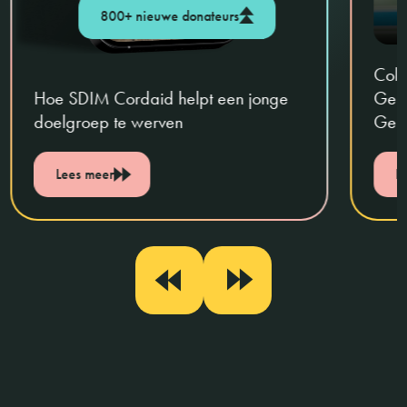
800+ nieuwe donateurs
Coll
Hoe SDIM Cordaid helpt een jonge
Geli
doelgroep te werven
Geha
Lees meer
L