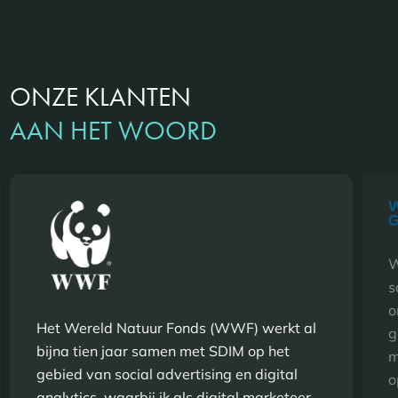
ONZE KLANTEN
AAN HET WOORD
W
s
o
Het Wereld Natuur Fonds (WWF) werkt al
g
bijna tien jaar samen met SDIM op het
m
gebied van social advertising en digital
o
analytics, waarbij ik als digital marketeer